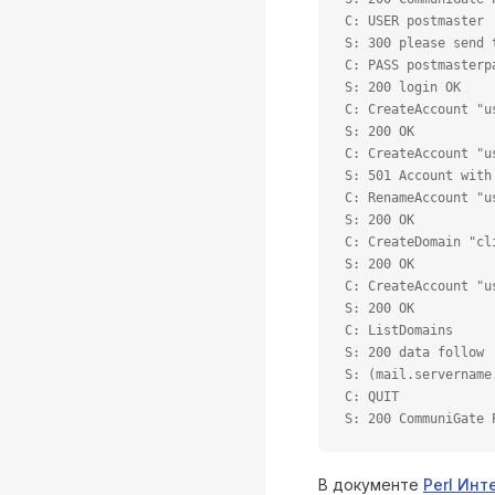
C: USER postmaster
S: 300 please send 
C: PASS postmasterp
S: 200 login OK
C: CreateAccount "u
S: 200 OK
C: CreateAccount "u
S: 501 Account with
C: RenameAccount "u
S: 200 OK
C: CreateDomain "cl
S: 200 OK
C: CreateAccount "u
S: 200 OK
C: ListDomains
S: 200 data follow
S: (mail.servername
C: QUIT
S: 200 CommuniGate 
В документе
Perl Ин