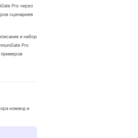
iGate Pro через
еров сценариев
описание и набор
mmuniGate Pro
х примеров
ора команд и