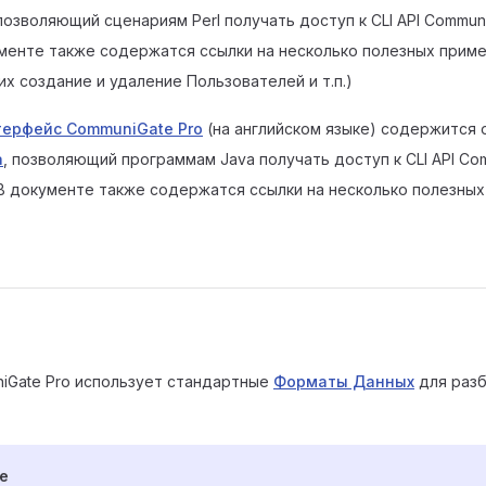
 позволяющий сценариям Perl получать доступ к CLI API Commun
менте также содержатся ссылки на несколько полезных прим
х создание и удаление Пользователей и т.п.)
терфейс CommuniGate Pro
(на английском языке) содержится 
a
, позволяющий программам Java получать доступ к CLI API Co
В документе также содержатся ссылки на несколько полезны
iGate Pro использует стандартные
Форматы Данных
для разб
е