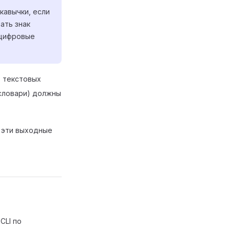
кавычки, если
ать знак
о-цифровые
о текстовых
 словари) должны
о эти выходные
CLI по