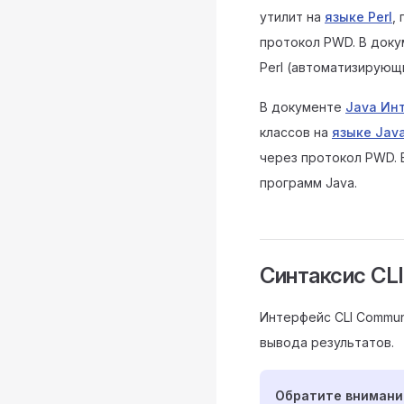
утилит на
языке Perl
,
протокол PWD. В доку
Perl (автоматизирующи
В документе
Java Ин
классов на
языке Jav
через протокол PWD. 
программ Java.
Синтаксис CLI
Интерфейс CLI Commun
вывода результатов.
Обратите внимани