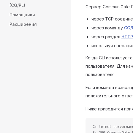
(CG/PL)
Сервер CommuniGate P
Помощники
через TCP соедин
Расширения
через команду
CG/
через раздел
HTTP
используя операц
Когда CLI использует
пользователя. Для ка
пользователя.
Если команда возвращ
положительного ответ
Ниже приводится при
C: telnet servernam
S: 200 CommuniGate 