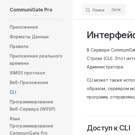
CommuniGate Pro
Skip to content
Поиск
K
Sidebar Navigation
Приложения
Интерфейс
Форматы Данных
Правила
В Сервере CommuniGa
Приложения реального
Строки (CLI). Этот и
времени
Администратора.
XIMSS протокол
CLI может также испо
Веб-Приложения
образом, сервером мо
CLI
программ, отправляющ
Программирование
Веб-Сервера (WSSP)
Язык
Программирования
Доступ к CLI
CommuniGate Pro