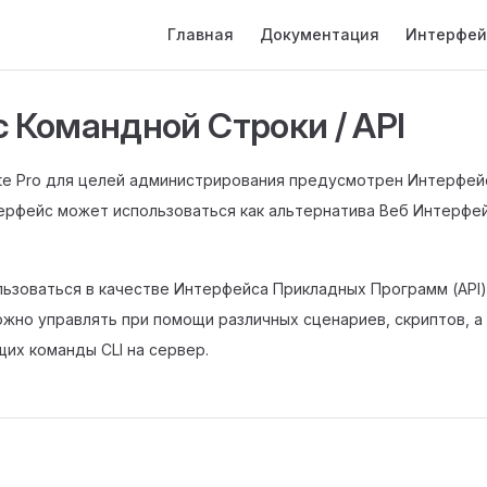
Main Navigation
Главная
Документация
Интерфе
 Командной Строки / API
te Pro для целей администрирования предусмотрен Интерфей
нтерфейс может использоваться как альтернатива Веб Интерфе
льзоваться в качестве Интерфейса Прикладных Программ (API) 
жно управлять при помощи различных сценариев, скриптов, а
их команды CLI на сервер.