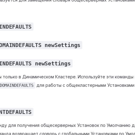
INDEFAULTS
OMAINDEFAULTS newSettings
INDEFAULTS newSettings
 только в Динамическом Кластере. Используйте эти команды
для работы с общекластерными Установками
DOMAINDEFAULTS
NTDEFAULTS
нду для получения общесерверных Установок по Умолчанию д
оманда возвращает
словарь
с глобальными Установками по Умо