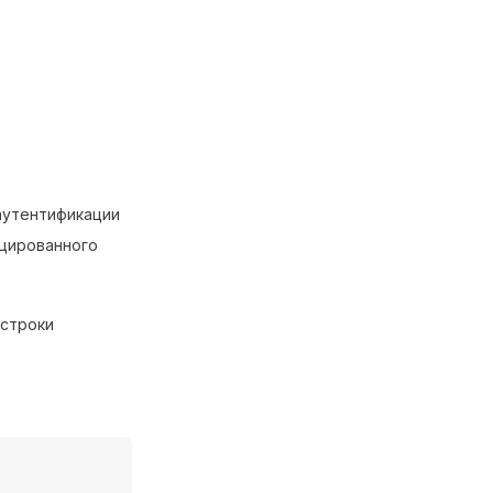
аутентификации
ицированного
 строки