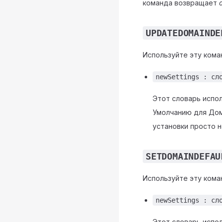
команда возвращает
UPDATEDOMAINDE
Используйте эту кома
newSettings : сл
Этот словарь испо
Умолчанию для Дом
установки просто н
SETDOMAINDEFAU
Используйте эту кома
newSettings : сл
Этот словарь испо