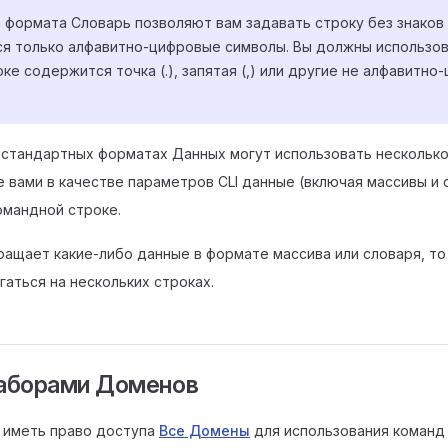
 формата Словарь позволяют вам задавать строку без знаков 
я только алфавитно-цифровые символы. Вы должны использов
оке содержится точка (.), запятая (,) или другие не алфавитн
в стандартных форматах Данных могут использовать нескольк
е вами в качестве параметров CLI данные (включая массивы и
омандной строке.
вращает какие-либо данные в формате массива или словаря, т
гаться на нескольких строках.
аборами Доменов
 иметь право доступа
Все Домены
для использования команд 