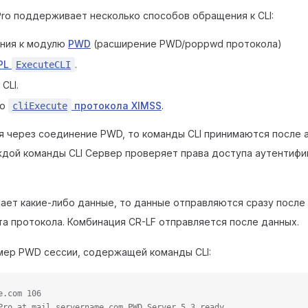
ro поддерживает несколько способов обращения к CLI:
ения к модулю
PWD
(расширение PWD/poppwd протокола)
PL
.
ExecuteCLI
CLI.
ию
протокола XIMSS
.
cliExecute
ся через соединение PWD, то команды CLI принимаются после 
ждой команды CLI Сервер проверяет права доступа аутентиф
ает какие-либо данные, то данные отправляются сразу после
а протокола. Комбинация CR-LF отправляется после данных.
мер PWD сессии, содержащей команды CLI:
e.com 106
Pro at mail.servername.com PWD Server 5.3 ready