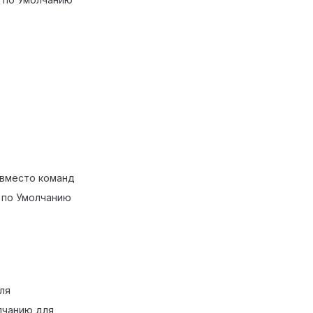
 вместо команд
 по Умолчанию
ля
лчанию для