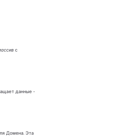
массив
с
ращает данные -
ля Домена. Эта