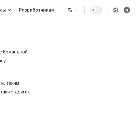
йсы
Разработчикам
с Командной
йсу
и, таким
 также других