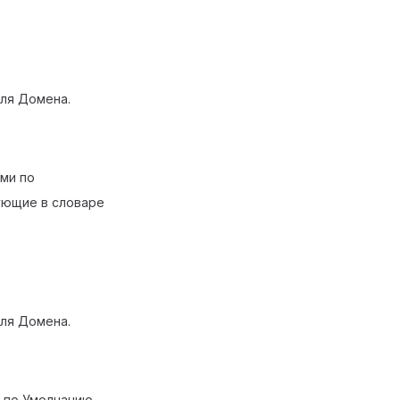
ля Домена.
ми по
ующие в словаре
ля Домена.
 по Умолчанию