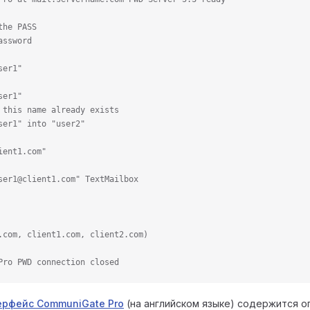
the PASS
assword
ser1"
ser1"
 this name already exists
ser1" into "user2"
ient1.com"
ser1@client1.com" TextMailbox
.com, client1.com, client2.com)
Pro PWD connection closed
терфейс CommuniGate Pro
(на английском языке) содержится о