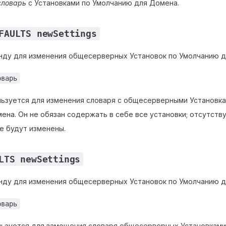
словарь
с Установками по Умолчанию для Домена.
FAULTS newSettings
нду для изменения общесерверных Установок по Умолчанию д
оварь
льзуется для изменения словаря с общесерверными Установка
ена. Он не обязан содержать в себе все установки; отсутств
е будут изменены.
LTS newSettings
нду для изменения общесерверных Установок по Умолчанию д
оварь
льзуется для замещения словаря общесерверных Установками